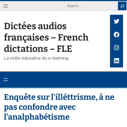
Aller
Search
au
Twit
contenu
Dictées audios
Fac
françaises – French
Inst
dictations – FLE
La veille éducative du e-learning
Link
Enquête sur l'illéttrisme, à ne
pas confondre avec
l'analphabétisme