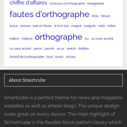
chiffre d'affaires
concours d'orthographe
enseignants
fautes d'orthographe
inclu
inclue
inclus
incluse
kad et Olivier
le tort tue
malgré
malgrés
mille
milles
orthographe
million
millions
ou
ou avec accent
ou sans accent
parmi
parmis
sa va
sketch
théâtre
timbré de l'orthographe
tord
tordu
écoles
About Smartcube
Smartcube is a perfect theme for news and magazine
websites as well as simple blogs. The unique design
looks great on every device. The main highlight of
Scmartcube is the flexible block pattern library which