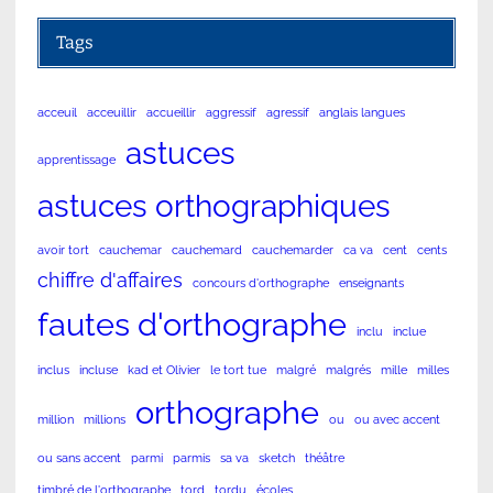
Tags
acceuil
acceuillir
accueillir
aggressif
agressif
anglais langues
astuces
apprentissage
astuces orthographiques
avoir tort
cauchemar
cauchemard
cauchemarder
ca va
cent
cents
chiffre d'affaires
concours d'orthographe
enseignants
fautes d'orthographe
inclu
inclue
inclus
incluse
kad et Olivier
le tort tue
malgré
malgrés
mille
milles
orthographe
million
millions
ou
ou avec accent
ou sans accent
parmi
parmis
sa va
sketch
théâtre
timbré de l'orthographe
tord
tordu
écoles