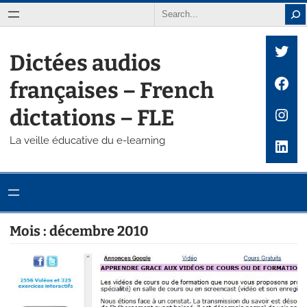
Aller
Search
au
Twit
contenu
Dictées audios
Fac
françaises – French
Inst
dictations – FLE
La veille éducative du e-learning
Link
Mois :
décembre 2010