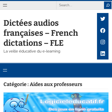
Aller
Search
au
Twit
contenu
Dictées audios
Fac
françaises – French
Inst
dictations – FLE
La veille éducative du e-learning
Link
Catégorie :
Aides aux professeurs