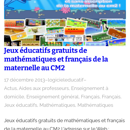
Jeux éducatifs gratuits de
mathématiques et français de la
maternelle au CM2
17 décembre 2013
–
logicieleducatif
–
Actus
, 
Aides aux professeurs
, 
Enseignement à
domicile
, 
Enseignement général
, 
Français
, 
Français
, 
Jeux éducatifs
, 
Mathématiques
, 
Mathématiques
Jeux éducatifs gratuits de mathématiques et français
de la maternelle au CM2 L’adresse sur le Web :