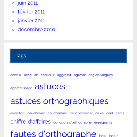
juin 2011
février 2011
janvier 2011
décembre 2010
Tags
acceuil
acceuillir
accueillir
aggressif
agressif
anglais langues
astuces
apprentissage
astuces orthographiques
avoir tort
cauchemar
cauchemard
cauchemarder
ca va
cent
cents
chiffre d'affaires
concours d'orthographe
enseignants
fautes d'orthographe
inclu
inclue