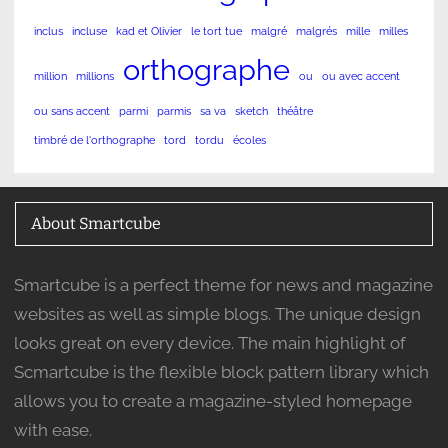
inclus
incluse
kad et Olivier
le tort tue
malgré
malgrés
mille
milles
orthographe
million
millions
ou
ou avec accent
ou sans accent
parmi
parmis
sa va
sketch
théâtre
timbré de l'orthographe
tord
tordu
écoles
About Smartcube
Smartcube is a perfect theme for news and magazine
websites as well as simple blogs. The unique design
looks great on every device. The main highlight of
Scmartcube is the flexible block pattern library which
allows you to create a magazine-styled homepage
with ease.