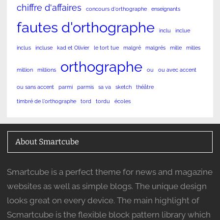
chiffre d'affaires
concours d'orthographe
enseignants
fautes d'orthographe
inclu
inclue
inclus
incluse
kad et Olivier
le tort tue
malgré
malgrés
mille
milles
orthographe
million
millions
ou
ou avec accent
ou sans accent
parmi
parmis
sa va
sketch
théâtre
timbré de l'orthographe
tord
tordu
écoles
About Smartcube
Smartcube is a perfect theme for news and magazine
websites as well as simple blogs. The unique design
looks great on every device. The main highlight of
Scmartcube is the flexible block pattern library which