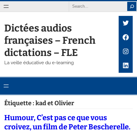
Aller
Search
au
Twit
contenu
Dictées audios
Fac
françaises – French
Inst
dictations – FLE
La veille éducative du e-learning
Link
Étiquette :
kad et Olivier
Humour, C’est pas ce que vous
croivez, un film de Peter Bescherelle.