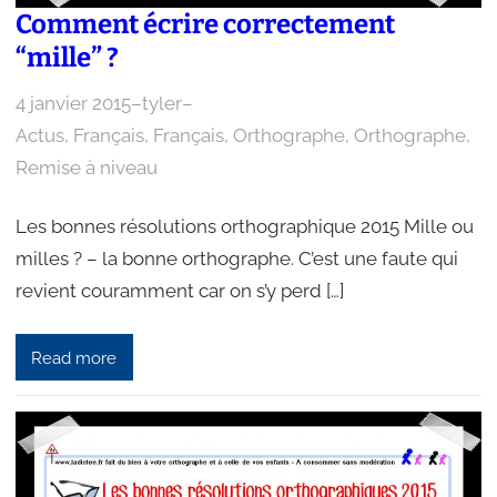
Comment écrire correctement
“mille” ?
4 janvier 2015
–
tyler
–
Actus
, 
Français
, 
Français
, 
Orthographe
, 
Orthographe
, 
Remise à niveau
Les bonnes résolutions orthographique 2015 Mille ou
milles ? – la bonne orthographe. C’est une faute qui
revient couramment car on s’y perd […]
Read more