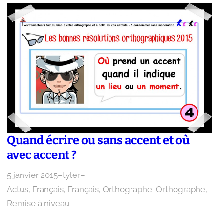
Quand écrire ou sans accent et où
avec accent ?
5 janvier 2015
–
tyler
–
Actus
, 
Français
, 
Français
, 
Orthographe
, 
Orthographe
, 
Remise à niveau