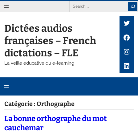
Aller
Search
au
Twit
contenu
Dictées audios
Fac
françaises – French
Inst
dictations – FLE
La veille éducative du e-learning
Link
Catégorie :
Orthographe
La bonne orthographe du mot
cauchemar