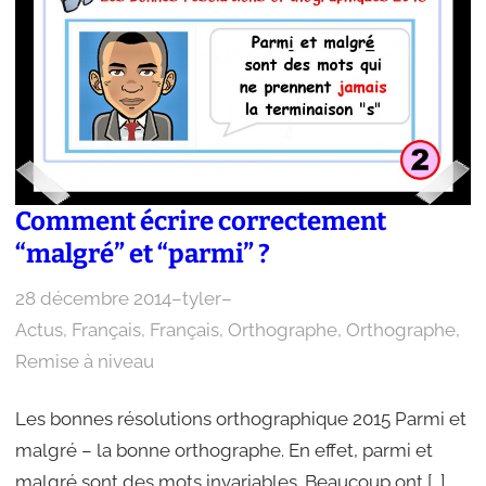
Comment écrire correctement
“malgré” et “parmi” ?
28 décembre 2014
–
tyler
–
Actus
, 
Français
, 
Français
, 
Orthographe
, 
Orthographe
, 
Remise à niveau
Les bonnes résolutions orthographique 2015 Parmi et
malgré – la bonne orthographe. En effet, parmi et
malgré sont des mots invariables. Beaucoup ont […]