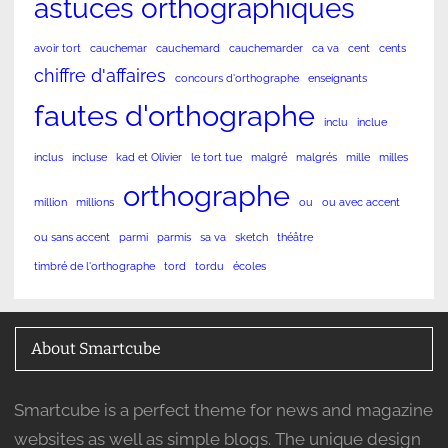
astuces orthographiques
avoir tort
cauchemar
cauchemard
cauchemarder
ca va
cent
cents
chiffre d'affaires
concours d'orthographe
enseignants
fautes d'orthographe
inclu
inclue
inclus
incluse
kad et Olivier
le tort tue
malgré
malgrés
mille
milles
orthographe
million
millions
ou
ou avec accent
ou sans accent
parmi
parmis
sa va
sketch
théâtre
timbré de l'orthographe
tord
tordu
écoles
About Smartcube
Smartcube is a perfect theme for news and magazine
websites as well as simple blogs. The unique design