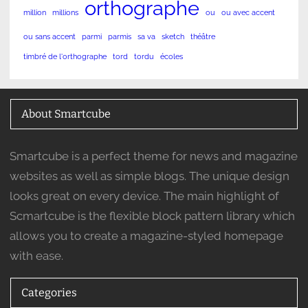
orthographe
million
millions
ou
ou avec accent
ou sans accent
parmi
parmis
sa va
sketch
théâtre
timbré de l'orthographe
tord
tordu
écoles
About Smartcube
Smartcube is a perfect theme for news and magazine
websites as well as simple blogs. The unique design
looks great on every device. The main highlight of
Scmartcube is the flexible block pattern library which
allows you to create a magazine-styled homepage
with ease.
Categories