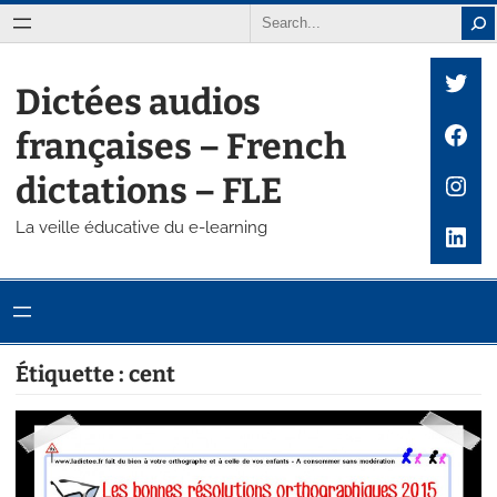
Aller
Search
au
Twit
contenu
Dictées audios
Fac
françaises – French
Inst
dictations – FLE
La veille éducative du e-learning
Link
Étiquette :
cent