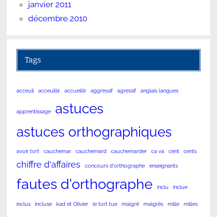
janvier 2011
décembre 2010
Tags
acceuil
acceuillir
accueillir
aggressif
agressif
anglais langues
astuces
apprentissage
astuces orthographiques
avoir tort
cauchemar
cauchemard
cauchemarder
ca va
cent
cents
chiffre d'affaires
concours d'orthographe
enseignants
fautes d'orthographe
inclu
inclue
inclus
incluse
kad et Olivier
le tort tue
malgré
malgrés
mille
milles