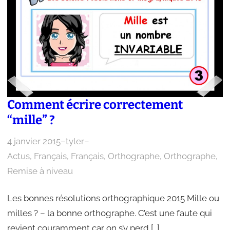
Comment écrire correctement
“mille” ?
4 janvier 2015
–
tyler
–
Actus
, 
Français
, 
Français
, 
Orthographe
, 
Orthographe
, 
Remise à niveau
Les bonnes résolutions orthographique 2015 Mille ou
milles ? – la bonne orthographe. C’est une faute qui
revient couramment car on s’y perd […]