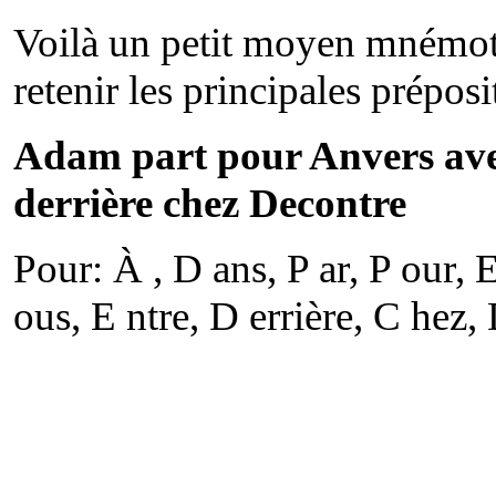
Voilà un petit moyen mnémot
retenir les principales préposi
Adam part pour Anvers avec
derrière chez Decontre
Pour: À , D ans, P ar, P our, E
ous, E ntre, D errière, C hez, 