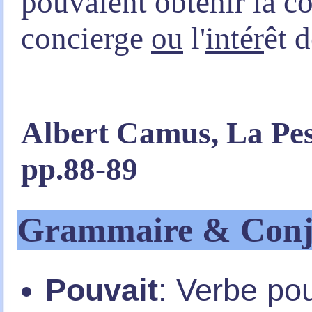
pouvaient obtenir la 
concierge
ou
l'
intér
êt 
Albert Camus, La Pes
pp.88-89
Grammaire & Conj
Pouvait
: Verbe pou