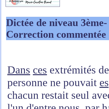
Dictée de niveau 3ème
-
Correction commentée
Dans
ces
extrémités de 
personne ne pouvait
es
chacun restait seul av
l'un d'
entre
nous, par h