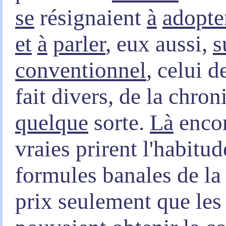
se
résignaient
à
adopte
et
à
parler
, eux aussi,
s
conventionnel
, celui d
fait divers, de la chro
quelque
sorte.
Là
encor
vraies prirent l'habitu
formules banales de la
prix seulement que les 