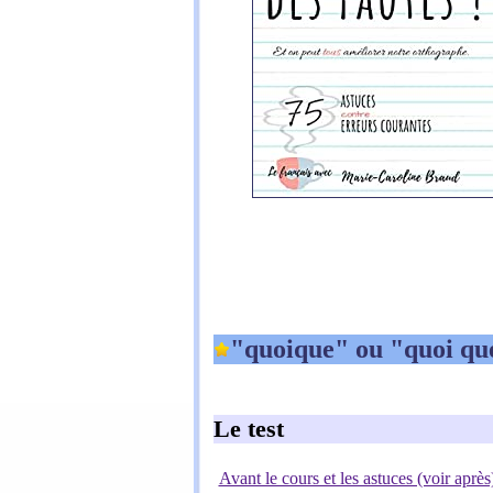
"quoique" ou "quoi qu
Le test
Avant le cours et les astuces (voir après