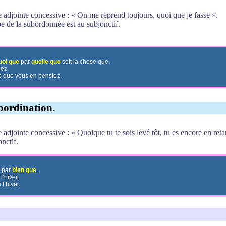
adjointe concessive : « On me reprend toujours, quoi que je fasse ».
be de la subordonnée est au subjonctif.
uoi que
par
quelle que
soit la chose que.
ez.
e que vous en pensiez.
bordination.
djointe concessive : « Quoique tu te sois levé tôt, tu es encore en reta
nctif.
r par
bien que
.
l’hiver.
l’hiver.