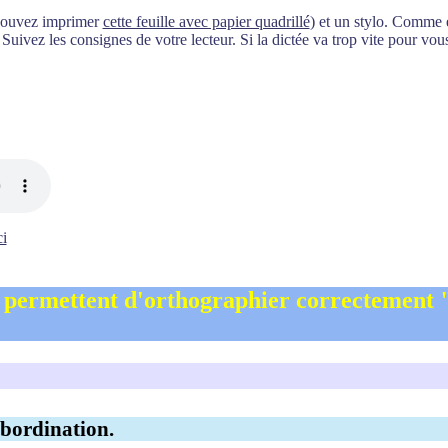
 pouvez imprimer
cette feuille avec papier quadrillé
) et un stylo. Comme e
 Suivez les consignes de votre lecteur. Si la dictée va trop vite pour vo
ci
i
permettent d'orthographier correctement 
bordination.