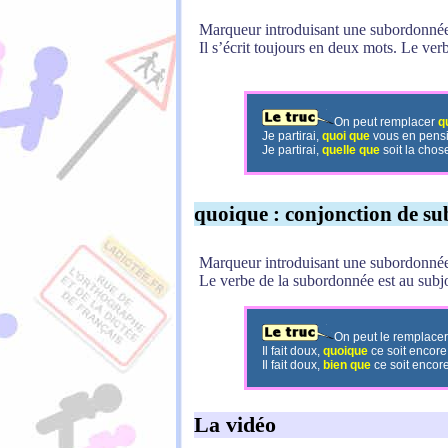
Marqueur introduisant une subordonnée 
Il s’écrit toujours en deux mots. Le ver
On peut remplacer
q
Je partirai,
quoi que
vous en pensi
Je partirai,
quelle que
soit la chos
quoique
: conjonction de su
Marqueur introduisant une subordonnée a
Le verbe de la subordonnée est au subjo
On peut le remplace
Il fait doux,
quoique
ce soit encore 
Il fait doux,
bien que
ce soit encore 
La vidéo