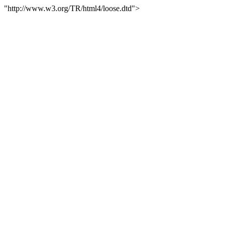
"http://www.w3.org/TR/html4/loose.dtd">