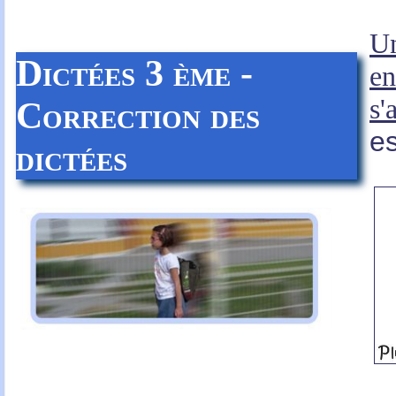
Un
Dictées 3 ème -
en
s'
Correction des
es
dictées