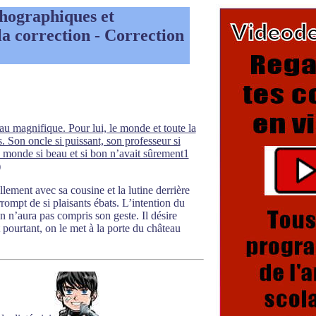
hographiques et
la correction - Correction
u magnifique. Pour lui, le monde et toute la
. Son oncle si puissant, son professeur si
un monde si beau et si bon n’avait sûrement1
)
lement avec sa cousine et la lutine derrière
rrompt de si plaisants ébats. L’intention du
 n’aura pas compris son geste. Il désire
pourtant, on le met à la porte du château