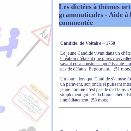
Les dictées à thèmes
ort
grammaticales -
Aide à 
commentée
Candide, de Voltaire – 1759
Le jeune Candide vivait dans un châtea
Création n’étaient que pures merveilles
savant et sa cousine si appétissante, 
pas de défauts. Et pourtant... (51 mots
Un jour, alors que Candide s’amuse fol
un paravent, son oncle si puissant inte
jeune homme n’est pas de mal faire. On
simplement goûter2 la bonne chère. Et 
immédiatement. (58 mots)