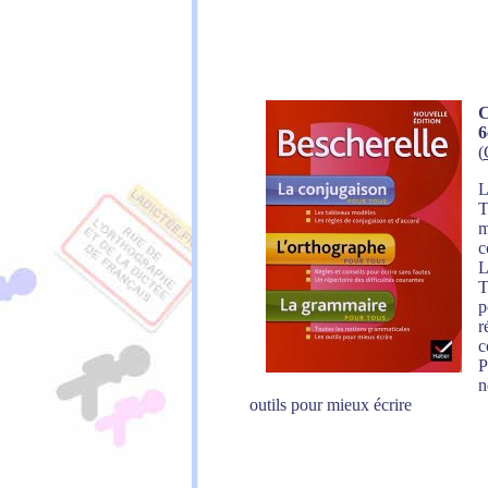
C
6
(
L
T
m
c
L
T
p
r
c
P
n
outils pour mieux écrire