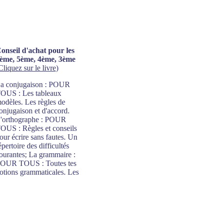
onseil d'achat pour les
ème, 5ème, 4ème, 3ème
Cliquez sur le livre
)
a conjugaison : POUR
OUS : Les tableaux
odèles. Les règles de
onjugaison et d'accord.
'orthographe : POUR
OUS : Règles et conseils
our écrire sans fautes. Un
épertoire des difficultés
ourantes; La grammaire :
OUR TOUS : Toutes tes
otions grammaticales. Les