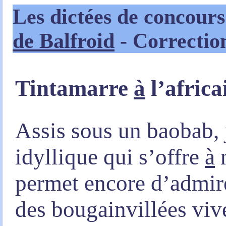
Les dictées de concour
de Balfroid
-
Correctio
Tintamarre
à
l’africa
Assis sous un baobab, 
idyllique qui s’offre
à
m
permet encore d’admire
des bougainvillées viv