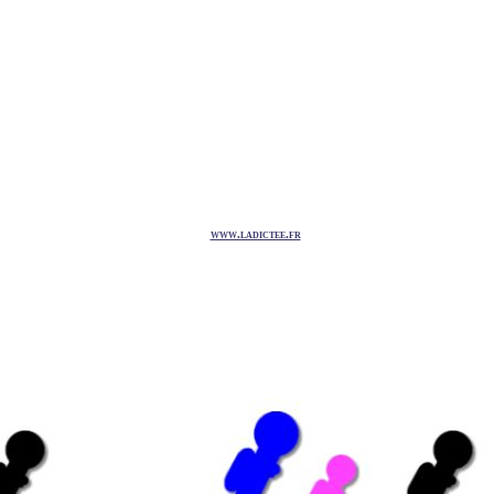
www.ladictee.fr