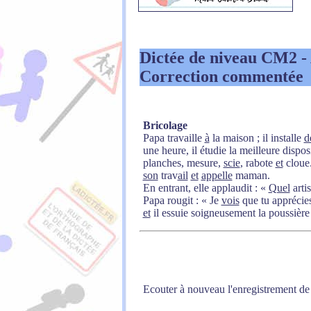
Dictée de niveau CM2
-
Correction commentée
Bricolage
Papa travaille
à
la maison ; il installe
d
une heure, il étudie la meilleure disposi
planches, mesure,
scie
, rabote
et
cloue
son
trav
ail
et
appelle
maman.
En entrant, elle applaudit : «
Quel
artis
Papa rougit : « Je
vois
que tu apprécies
et
il essuie soigneusement la poussière
Ecouter à nouveau l'enregistrement de 