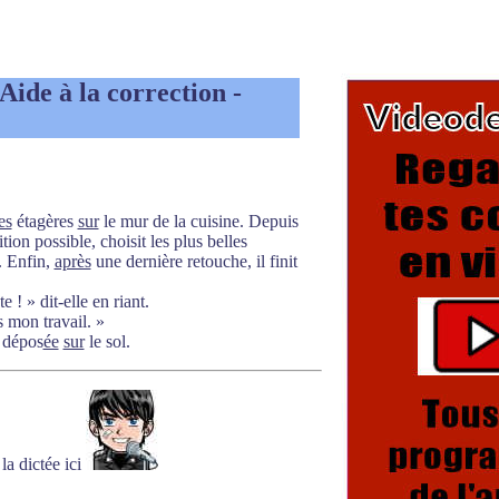
 Aide à la correction -
es
étagères
sur
le mur de la cuisine. Depuis
tion possible, choisit les plus belles
. Enfin,
après
une dernière retouche, il finit
te ! » dit-elle en riant.
 mon travail. »
 dépos
ée
sur
le sol.
la dictée ici