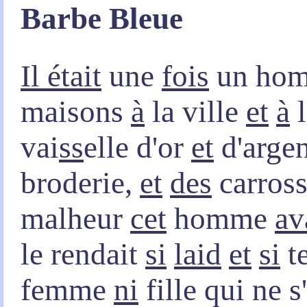
Barbe Bleue
Il était
une
fois
un hom
maisons
à
la ville
et
à
l
vai
ss
elle d'or
et
d'arge
broderie,
et
des
carros
malheur
cet
homme
av
le rendait
si
laid
et
si
te
femme
ni
fille qui ne s