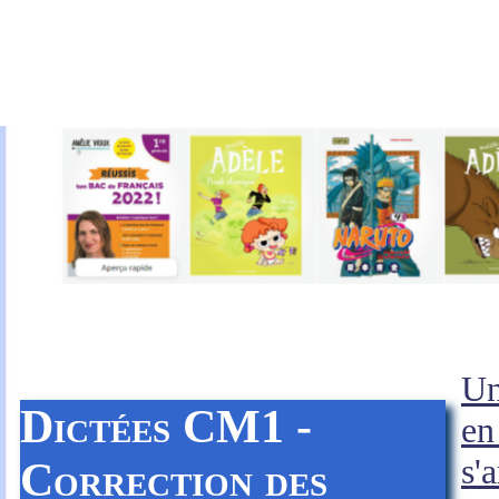
Un
Dictées CM1 -
en
s'
Correction des