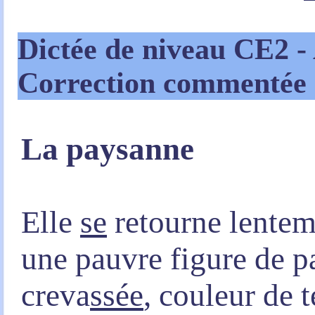
Dictée de niveau CE2
-
Correction commentée
La paysanne
Elle
se
retourne lente
une pauvre figure de p
creva
ss
ée
, couleur de t