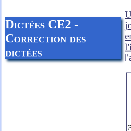
U
Dictées CE2 -
j
e
Correction des
l
dictées
l