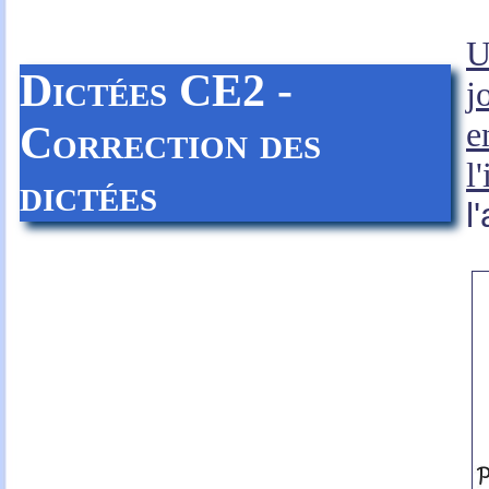
U
Dictées CE2 -
j
e
Correction des
l
dictées
l