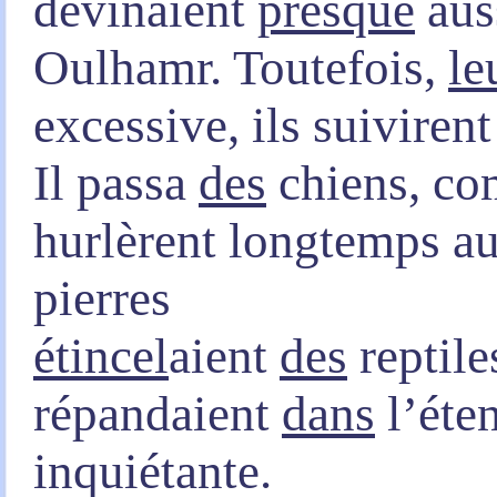
devinaient
presque
auss
Oulhamr. Toutefois,
le
excessive, ils suiviren
Il passa
des
chiens, co
hurlèrent longtemps a
pierres
étincel
aient
des
reptile
répandaient
dans
l’éte
inquiétante.