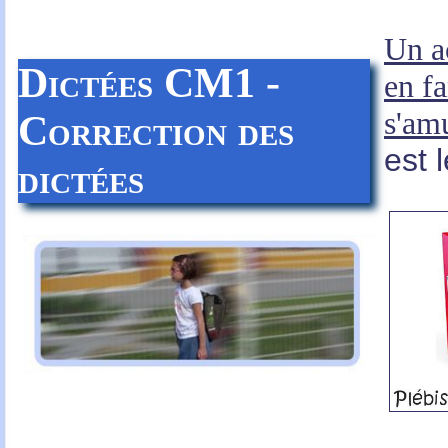
Un ac
Dictées CM1 -
en f
s'am
Correction des
est 
dictées