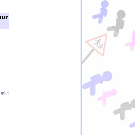
our
mplet