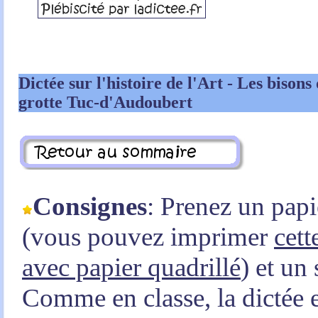
Dictée sur l'histoire de l'Art -
Les bisons 
grotte Tuc-d'Audoubert
Consignes
: Prenez un papi
(vous pouvez imprimer
cett
avec papier quadrillé
) et un 
Comme en classe, la dictée e