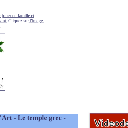
 jouer en famille et
ant.
Cliquez sur
l'image.
.
l'Art - Le temple grec -