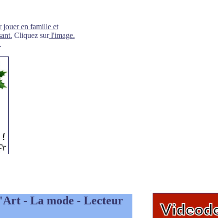
 jouer en famille et
ant.
Cliquez sur
l'image.
.
 l'Art - La mode - Lecteur