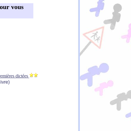
 pour vous
remières dictées
livre)