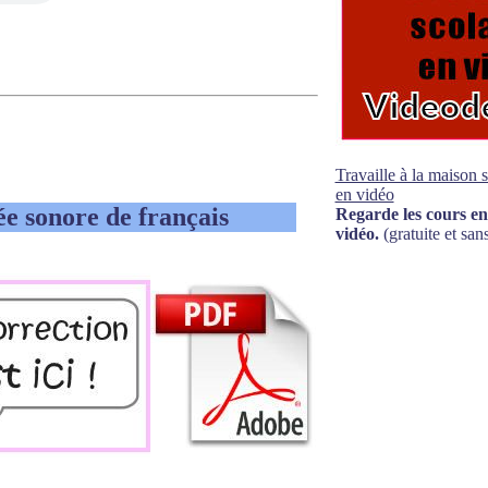
Travaille à la maison 
en vidéo
ée sonore de français
Regarde les cours en
vidéo.
(gratuite et sans