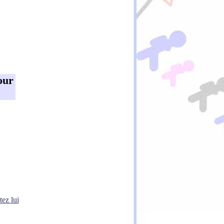
our
tez lui