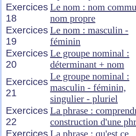
Exercices
Le nom : nom commu
18
nom propre
Exercices
Le nom : masculin -
19
féminin
Exercices
Le groupe nominal :
20
déterminant + nom
Le groupe nominal :
Exercices
masculin - féminin,
21
singulier - pluriel
Exercices
La phrase : comprendr
22
construction d'une ph
Exercices
La phrase : qu'est ce