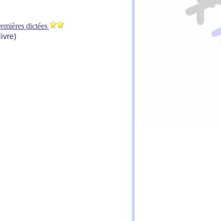
remières dictées
livre)